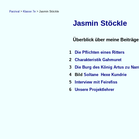
Parzival
>
Klasse 7e
> Jasmin Stöckle
Jasmin Stöckle
Überblick über meine Beiträge
1
Die Pflichten eines Ritters
2
Charakteristik Gahmuret
3
Die Burg des König Artus zu Nan
4
Bild
Soltane
Hexe Kundrie
5
Interview mit Feirefiss
6
Unsere Projektlehrer