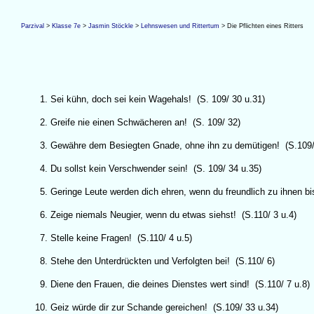
Parzival
>
Klasse 7e
>
Jasmin Stöckle
>
Lehnswesen und Rittertum
> Die Pflichten eines Ritters
Sei kühn, doch sei kein Wagehals! (S. 109/ 30 u.31)
Greife nie einen Schwächeren an! (S. 109/ 32)
Gewähre dem Besiegten Gnade, ohne ihn zu demütigen! (S.109/
Du sollst kein Verschwender sein! (S. 109/ 34 u.35)
Geringe Leute werden dich ehren, wenn du freundlich zu ihnen bi
Zeige niemals Neugier, wenn du etwas siehst! (S.110/ 3 u.4)
Stelle keine Fragen! (S.110/ 4 u.5)
Stehe den Unterdrückten und Verfolgten bei! (S.110/ 6)
Diene den Frauen, die deines Dienstes wert sind! (S.110/ 7 u.8)
Geiz würde dir zur Schande gereichen! (S.109/ 33 u.34)