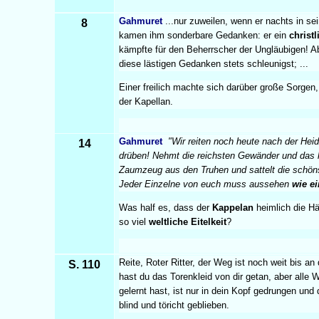
Gahmuret
...nur zuweilen, wenn er nachts in se
8
kamen ihm sonderbare Gedanken: er ein
christl
kämpfte für den Beherrscher der Ungläubigen! Ab
diese lästigen Gedanken stets schleunigst; ...
Einer freilich machte sich darüber große Sorgen
der Kapellan.
Gahmuret
"Wir reiten noch heute nach der Hei
14
drüben! Nehmt die reichsten Gewänder und das 
Zaumzeug aus den Truhen und sattelt die schön
Jeder Einzelne von euch muss aussehen
wie ei
Was half es, dass der
Kappelan
heimlich die H
so viel
weltliche Eitelkeit
?
Reite, Roter Ritter, der Weg ist noch weit bis an 
S. 110
hast du das Torenkleid von dir getan, aber alle W
gelernt hast, ist nur in dein Kopf gedrungen und 
blind und töricht geblieben.