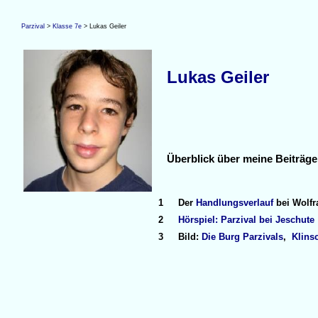
Parzival
>
Klasse 7e
> Lukas Geiler
Lukas Geiler
Überblick über meine Beiträge
1
Der
Handlungsverlauf
bei Wolfr
2
Hörspiel: Parzival bei Jeschute
3
Bild:
Die Burg Parzivals
,
Klins