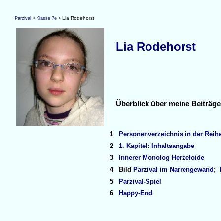
Lia Rodehorst
Parzival
>
Klasse 7e
>
Lia Rodehorst
Überblick über meine Beiträge
1
Personenverzeichnis in der Reihe
2
1. Kapitel: Inhaltsangabe
3
Innerer Monolog Herzeloide
4
Bild
Parzival im Narrengewand
;
5
Parzival-Spiel
6
Happy-End