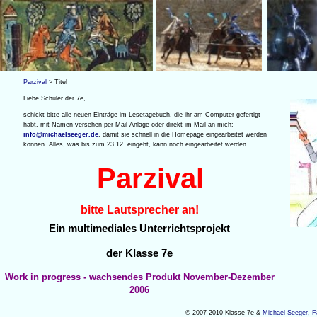
Parzival
> Titel
Liebe Schüler der 7e,
schickt bitte alle neuen Einträge im Lesetagebuch, die ihr am Computer gefertigt
habt, mit Namen versehen per Mail-Anlage oder direkt im Mail an mich:
info@michaelseeger.de
, damit sie schnell in die Homepage eingearbeitet werden
können. Alles, was bis zum 23.12. eingeht, kann noch eingearbeitet werden.
Parzival
bitte Lautsprecher an!
Ein multimediales Unterrichtsprojekt
der Klasse 7e
Work in progress - wachsendes Produkt November-Dezember
2006
© 2007-2010 Klasse 7e &
Michael Seeger,
F