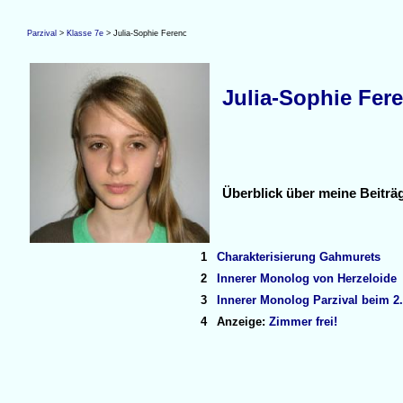
Parzival
>
Klasse 7e
> Julia-Sophie Ferenc
Julia-Sophie Fer
Überblick über meine Beiträ
1
Charakterisierung Gahmurets
2
Innerer Monolog von Herzeloide
3
Innerer Monolog Parzival beim 2
4
Anzeige:
Zimmer frei!